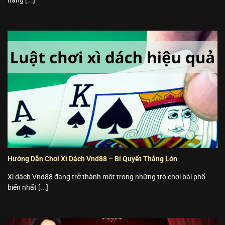
Hướng Dẫn Chơi Xì Dách Vnd88 – Bí Quyết Thắng Lớn
Xì dách Vnd88 đang trở thành một trong những trò chơi bài phổ
biến nhất [...]