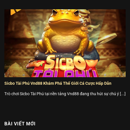
Sicbo Tài Phú Vnd88 Khám Phá Thế Giới Cá Cược Hấp Dẫn
Trò chơi Sicbo Tài Phú tại nền tảng Vnd88 đang thu hút sự chú ý [...]
BÀI VIẾT MỚI