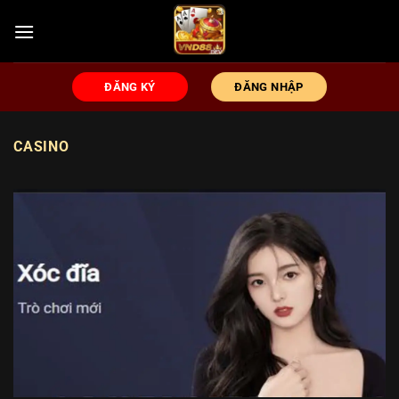
Chuyển
đến
nội
dung
ĐĂNG KÝ
ĐĂNG NHẬP
CASINO