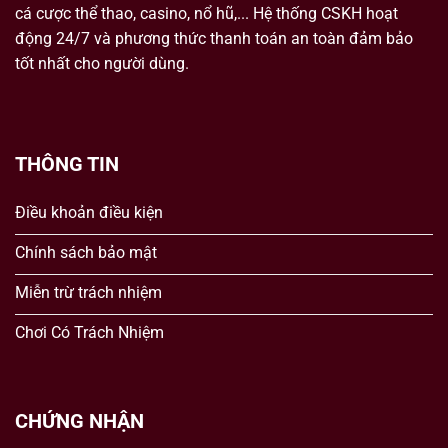
cá cược thể thao, casino, nổ hũ,... Hệ thống CSKH hoạt
động 24/7 và phương thức thanh toán an toàn đảm bảo
tốt nhất cho người dùng.
THÔNG TIN
Điều khoản điều kiện
Chính sách bảo mật
Miễn trừ trách nhiệm
Chơi Có Trách Nhiệm
CHỨNG NHẬN