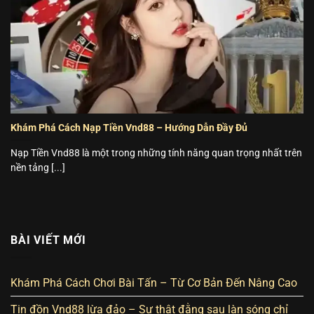
Khám Phá Cách Nạp Tiền Vnd88 – Hướng Dẫn Đầy Đủ
Nạp Tiền Vnd88 là một trong những tính năng quan trọng nhất trên
nền tảng [...]
BÀI VIẾT MỚI
Khám Phá Cách Chơi Bài Tấn – Từ Cơ Bản Đến Nâng Cao
Tin đồn Vnd88 lừa đảo – Sự thật đằng sau làn sóng chỉ