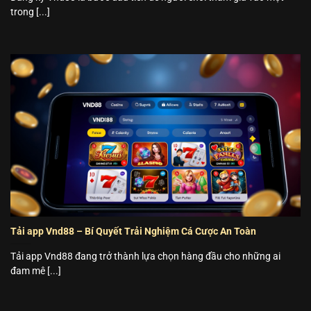
trong [...]
Tải app Vnd88 – Bí Quyết Trải Nghiệm Cá Cược An Toàn
Tải app Vnd88 đang trở thành lựa chọn hàng đầu cho những ai
đam mê [...]