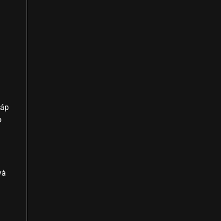
háp
o
và