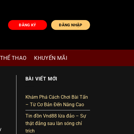
ĐĂNG KÝ
ĐĂNG NHẬP
THỂ THAO
KHUYẾN MÃI
BÀI VIẾT MỚI
Khám Phá Cách Chơi Bài Tấn
– Từ Cơ Bản Đến Nâng Cao
Tin đồn Vnd88 lừa đảo – Sự
thật đằng sau làn sóng chỉ
y
trích