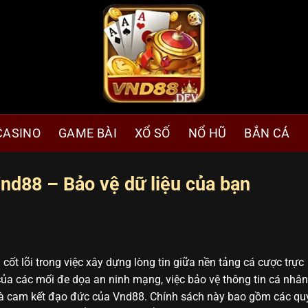
CASINO
GAME BÀI
XỔ SỐ
NỔ HŨ
BẮN CÁ
Vnd88 – Bảo vệ dữ liệu của bạn
cốt lõi trong việc xây dựng lòng tin giữa nền tảng cá cược trực
của các mối đe dọa an ninh mạng, việc bảo vệ thông tin cá nhân
 là cam kết đạo đức của Vnd88. Chính sách này bao gồm các qu