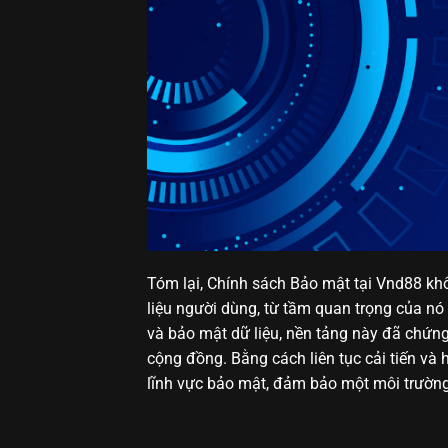
Tóm lại, Chính sách Bảo mật tại Vnd88 khô
liệu người dùng, từ tầm quan trọng của nó
và bảo mật dữ liệu, nền tảng này đã chứng
cộng đồng. Bằng cách liên tục cải tiến và h
lĩnh vực bảo mật, đảm bảo một môi trường