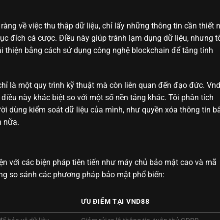
àng về việc thu thập dữ liệu, chỉ lấy những thông tin cần thiết 
mục đích cá cược. Điều này giúp tránh lạm dụng dữ liệu, nhưng t
ải thiện bằng cách sử dụng công nghệ blockchain để tăng tính
 chỉ là một quy trình kỹ thuật mà còn liên quan đến đạo đức. Vn
điều này khác biệt so với một số nền tảng khác. Tôi phân tích
ời dùng kiểm soát dữ liệu của mình, như quyền xóa thông tin b
n nữa.
hiện với các biện pháp tiên tiến như máy chủ bảo mật cao và mã
ảng so sánh các phương pháp bảo mật phổ biến:
ƯU ĐIỂM TẠI VND88