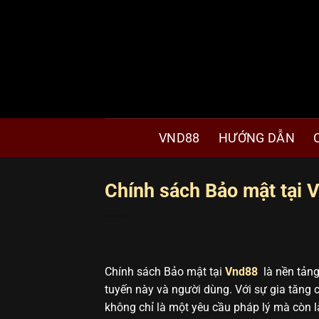
Chuyển
đến
nội
dung
VND88
HƯỚNG DẪN
Chính sách Bảo mật tại 
Chính sách Bảo mật tại
Vnd88
là nền tảng 
tuyến này và người dùng. Với sự gia tăng 
không chỉ là một yêu cầu pháp lý mà còn