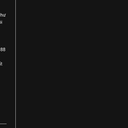
như
ôi
d88
ất