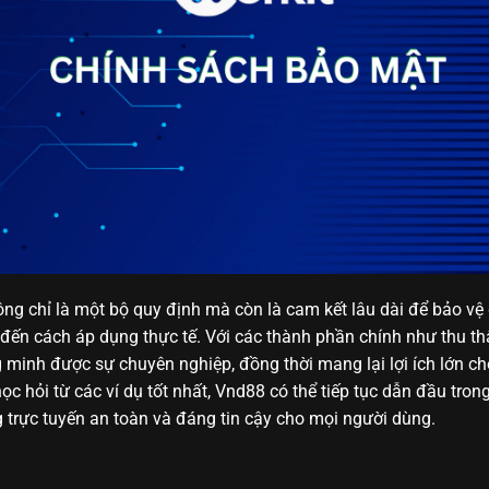
ng chỉ là một bộ quy định mà còn là cam kết lâu dài để bảo vệ
 đến cách áp dụng thực tế. Với các thành phần chính như thu t
 minh được sự chuyên nghiệp, đồng thời mang lại lợi ích lớn ch
ọc hỏi từ các ví dụ tốt nhất, Vnd88 có thể tiếp tục dẫn đầu tron
 trực tuyến an toàn và đáng tin cậy cho mọi người dùng.