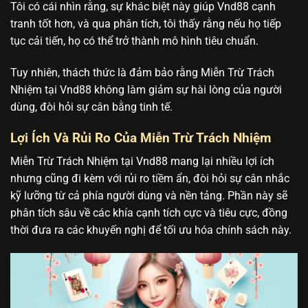
Tôi có cái nhìn rằng, sự khác biệt này giúp Vnd88 cạnh
tranh tốt hơn, và qua phân tích, tôi thấy rằng nếu họ tiếp
tục cải tiến, họ có thể trở thành mô hình tiêu chuẩn.
Tuy nhiên, thách thức là đảm bảo rằng Miễn Trừ Trách
Nhiệm tại Vnd88 không làm giảm sự hài lòng của người
dùng, đòi hỏi sự cân bằng tinh tế.
Lợi Ích Và Rủi Ro Của Miễn Trừ Trách Nhiệm
Miễn Trừ Trách Nhiệm tại Vnd88 mang lại nhiều lợi ích
nhưng cũng đi kèm với rủi ro tiềm ẩn, đòi hỏi sự cân nhắc
kỹ lưỡng từ cả phía người dùng và nền tảng. Phần này sẽ
phân tích sâu về các khía cạnh tích cực và tiêu cực, đồng
thời đưa ra các khuyến nghị để tối ưu hóa chính sách này.