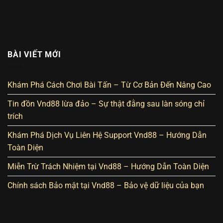
BÀI VIẾT MỚI
Khám Phá Cách Chơi Bài Tấn – Từ Cơ Bản Đến Nâng Cao
Tin đồn Vnd88 lừa đảo – Sự thật đằng sau làn sóng chỉ
trích
Khám Phá Dịch Vụ Liên Hệ Support Vnd88 – Hướng Dẫn
Toàn Diện
Miễn Trừ Trách Nhiệm tại Vnd88 – Hướng Dẫn Toàn Diện
Chính sách Bảo mật tại Vnd88 – Bảo vệ dữ liệu của bạn