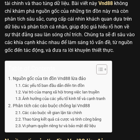
tài chính và thao túng dữ liệu. Bài viết này
Vnd88
không
chỉ khám phá nguồn gốc của những tin đồn này mà còn
phân tích sâu sắc, cung cấp cái nhìn khách quan dựa trên
dữ liệu và phân tích cá nhân, giúp độc giả hiểu rõ hơn về
sự thật đằng sau làn sóng chỉ trích. Chúng ta sẽ đi sâu vào
các khía cạnh khác nhau để làm sáng tỏ vấn đề, từ nguồn
gốc đến tác động, và đưa ra lời khuyên thiết thực.
Table of Contents
Nguồn gốc của tin đồn Vnd88 lừa đảo
Các yếu tố ban đầu dẫn đến tin đồn
Vai trò của mạng xã hội trong việc lan truyền
Ảnh hưởng của các yếu tố kinh tế và cạnh tranh
Phân tích các cáo buộc chống lại Vnd88
Các cáo buộc về gian lận tài chính
Thao túng kết quả cá cược và tính công bằng
Vi phạm quyền riêng tư và bảo mật dữ liệu