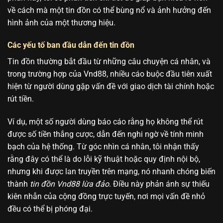
về cách mà một tin đồn có thể bùng nổ và ảnh hưởng đến
hình ảnh của một thương hiệu.
Các yếu tố ban đầu dẫn đến tin đồn
Tin đồn thường bắt đầu từ những câu chuyện cá nhân, và
trong trường hợp của Vnd88, nhiều cáo buộc đầu tiên xuất
hiện từ người dùng gặp vấn đề với giao dịch tài chính hoặc
rút tiền.
Ví dụ, một số người dùng báo cáo rằng họ không thể rút
được số tiền thắng cược, dẫn đến nghi ngờ về tính minh
bạch của hệ thống. Từ góc nhìn cá nhân, tôi nhận thấy
rằng đây có thể là do lỗi kỹ thuật hoặc quy định nội bộ,
nhưng khi được lan truyền trên mạng, nó nhanh chóng biến
thành
tin đồn Vnd88 lừa đảo
. Điều này phản ánh sự thiếu
kiên nhẫn của cộng đồng trực tuyến, nơi mọi vấn đề nhỏ
đều có thể bị phóng đại.