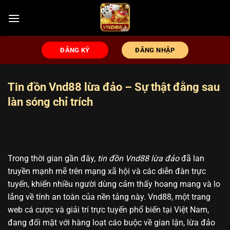
Chuyển
đến
nội
dung
ĐĂNG KÝ
ĐĂNG NHẬP
Tin đồn Vnd88 lừa đảo – Sự thật đằng sau
làn sóng chỉ trích
Trong thời gian gần đây,
tin đồn Vnd88 lừa đảo
đã lan
truyền mạnh mẽ trên mạng xã hội và các diễn đàn trực
tuyến, khiến nhiều người dùng cảm thấy hoang mang và lo
lắng về tính an toàn của nền tảng này. Vnd88, một trang
web cá cược và giải trí trực tuyến phổ biến tại Việt Nam,
đang đối mặt với hàng loạt cáo buộc về gian lận, lừa đảo