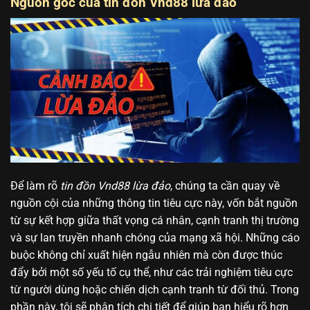
Nguồn gốc của tin đồn Vnd88 lừa đảo
Để làm rõ
tin đồn Vnd88 lừa đảo
, chúng ta cần quay về
nguồn cội của những thông tin tiêu cực này, vốn bắt nguồn
từ sự kết hợp giữa thất vọng cá nhân, cạnh tranh thị trường
và sự lan truyền nhanh chóng của mạng xã hội. Những cáo
buộc không chỉ xuất hiện ngẫu nhiên mà còn được thúc
đẩy bởi một số yếu tố cụ thể, như các trải nghiệm tiêu cực
từ người dùng hoặc chiến dịch cạnh tranh từ đối thủ. Trong
phần này, tôi sẽ phân tích chi tiết để giúp bạn hiểu rõ hơn