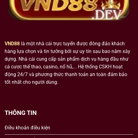
VND88
là một nhà cái trực tuyến được đông đảo khách
hàng lựa chọn và tin tưởng bởi sự uy tín sau bao năm xây
dựng. Nhà cái cung cấp sản phẩm dịch vụ hàng đầu như
cá cược thể thao, casino, nổ hũ,... Hệ thống CSKH hoạt
động 24/7 và phương thức thanh toán an toàn đảm bảo
tốt nhất cho người dùng.
THÔNG TIN
Điều khoản điều kiện